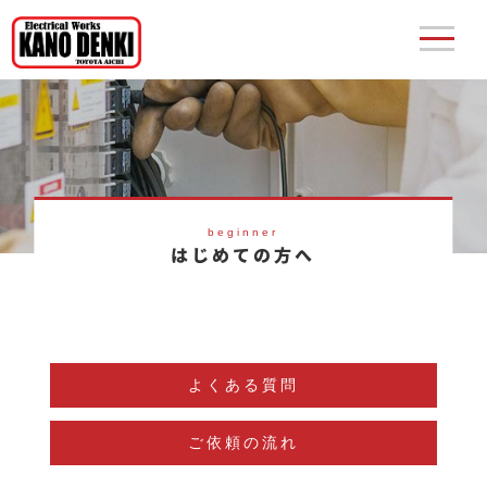
t
o
g
g
l
e
n
a
v
i
g
a
t
beginner
i
はじめての方へ
o
n
よくある質問
ご依頼の流れ